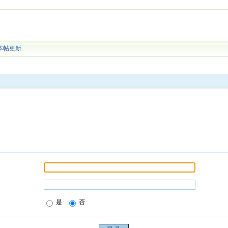
本帖更新
是
否