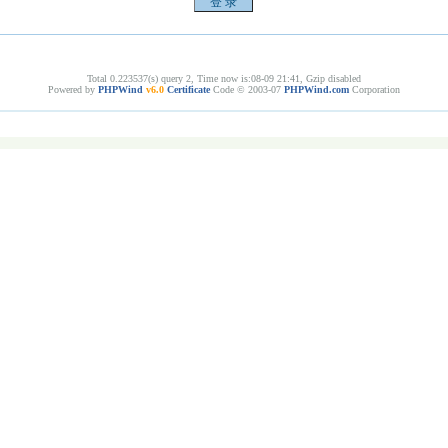
Total 0.223537(s) query 2, Time now is:08-09 21:41, Gzip disabled
Powered by
PHPWind
v6.0
Certificate
Code © 2003-07
PHPWind.com
Corporation