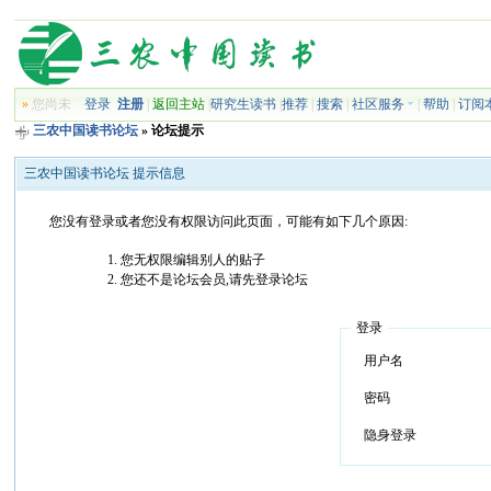
»
您尚未
登录
注册
|
返回主站
|
研究生读书
|
推荐
|
搜索
|
社区服务
|
帮助
|
订阅
三农中国读书论坛
» 论坛提示
三农中国读书论坛 提示信息
您没有登录或者您没有权限访问此页面，可能有如下几个原因:
您无权限编辑别人的贴子
您还不是论坛会员,请先登录论坛
登录
用户名
密码
隐身登录