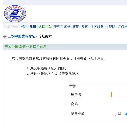
»
您尚未
登录
注册
|
返回主站
|
研究生读书
|
推荐
|
搜索
|
社区服务
|
帮助
|
订阅
三农中国读书论坛
» 论坛提示
三农中国读书论坛 提示信息
您没有登录或者您没有权限访问此页面，可能有如下几个原因:
您无权限编辑别人的贴子
您还不是论坛会员,请先登录论坛
登录
用户名
密码
隐身登录
是