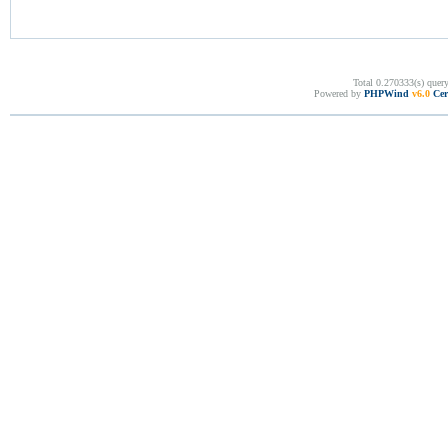
Total 0.270333(s) quer
Powered by
PHPWind
v6.0
Cer