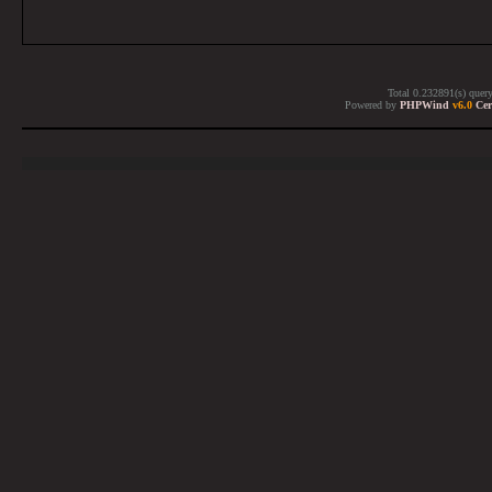
Total 0.232891(s) quer
Powered by
PHPWind
v6.0
Cer