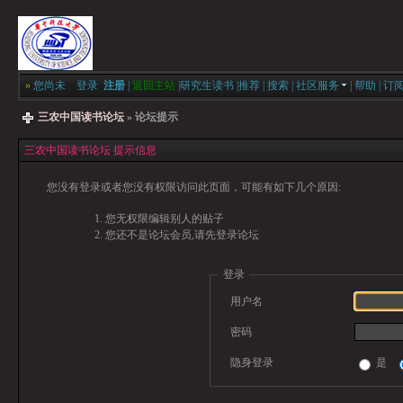
»
您尚未
登录
注册
|
返回主站
|
研究生读书
|
推荐
|
搜索
|
社区服务
|
帮助
|
订
三农中国读书论坛
» 论坛提示
三农中国读书论坛 提示信息
您没有登录或者您没有权限访问此页面，可能有如下几个原因:
您无权限编辑别人的贴子
您还不是论坛会员,请先登录论坛
登录
用户名
密码
隐身登录
是