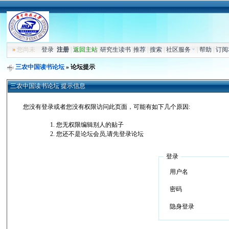
»
您尚未
登录
注册
|
返回主站
|
研究生读书
|
推荐
|
搜索
|
社区服务
|
帮助
|
订阅
三农中国读书论坛
» 论坛提示
三农中国读书论坛 提示信息
您没有登录或者您没有权限访问此页面，可能有如下几个原因:
您无权限编辑别人的贴子
您还不是论坛会员,请先登录论坛
登录
用户名
密码
隐身登录