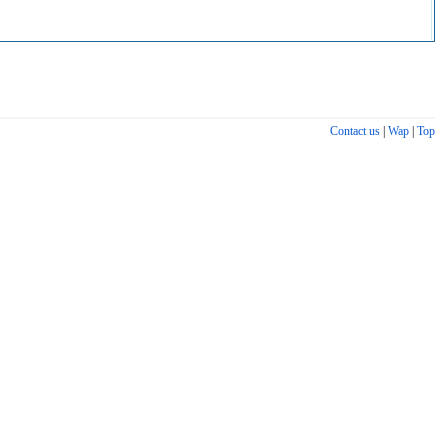
Contact us
|
Wap
|
Top