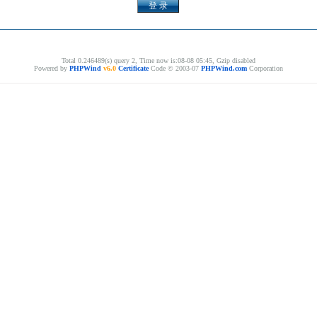
Total 0.246489(s) query 2, Time now is:08-08 05:45, Gzip disabled
Powered by
PHPWind
v6.0
Certificate
Code © 2003-07
PHPWind.com
Corporation