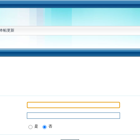
本帖更新
是
否