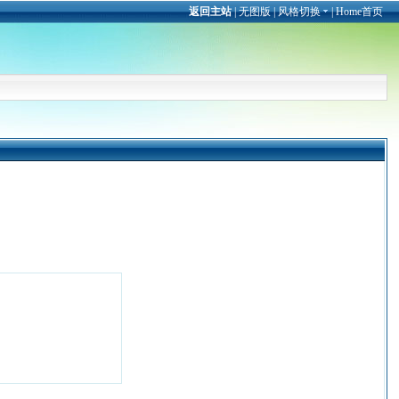
返回主站
|
无图版
|
风格切换
|
Home首页