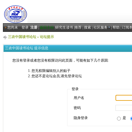
»
您尚未
登录
注册
|
返回主站
|
研究生读书
|
推荐
|
搜索
|
社区服务
|
帮助
|
订阅
三农中国读书论坛
» 论坛提示
三农中国读书论坛 提示信息
您没有登录或者您没有权限访问此页面，可能有如下几个原因:
您无权限编辑别人的贴子
您还不是论坛会员,请先登录论坛
登录
用户名
密码
隐身登录
是