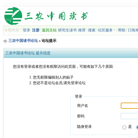
»
您尚未
登录
注册
|
返回主站
|
研究生读书
|
推荐
|
搜索
|
社区服务
|
帮助
|
订阅
三农中国读书论坛
» 论坛提示
三农中国读书论坛 提示信息
您没有登录或者您没有权限访问此页面，可能有如下几个原因:
您无权限编辑别人的贴子
您还不是论坛会员,请先登录论坛
登录
用户名
密码
隐身登录
是