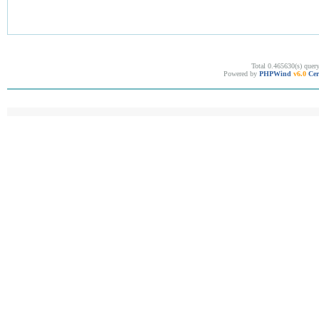
Total 0.465630(s) quer
Powered by
PHPWind
v6.0
Cer