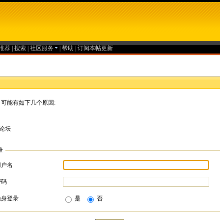
推荐
|
搜索
|
社区服务
|
帮助
|
订阅本帖更新
可能有如下几个原因:
论坛
录
用户名
密码
隐身登录
是
否