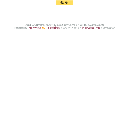
Total 0.421089(s) query 2, Time now is:08-07 23:49, Gzip disabled
Powered by
PHPWind
v6.0
Certificate
Code © 2003-07
PHPWind.com
Corporation