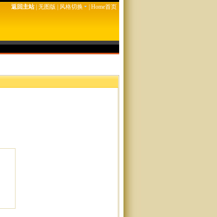
返回主站
|
无图版
|
风格切换
|
Home首页