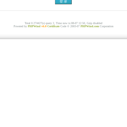
Total 0.274427(s) query 2, Time now is:08-07 12:50, Gzip disabled
Powered by
PHPWind
v6.0
Certificate
Code © 2003-07
PHPWind.com
Corporation