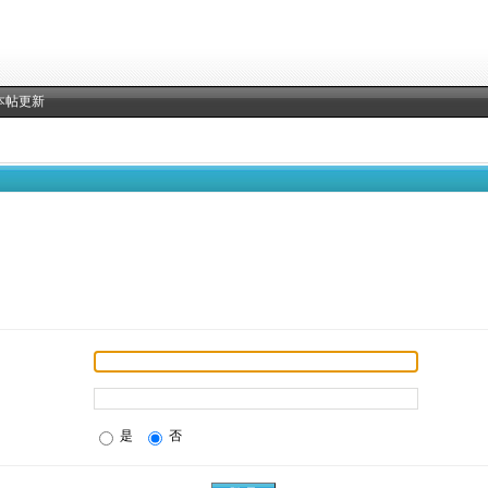
本帖更新
是
否