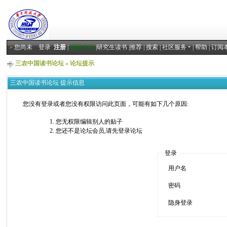
»
您尚未
登录
注册
|
返回主站
|
研究生读书
|
推荐
|
搜索
|
社区服务
|
帮助
|
订阅
三农中国读书论坛
» 论坛提示
三农中国读书论坛 提示信息
您没有登录或者您没有权限访问此页面，可能有如下几个原因:
您无权限编辑别人的贴子
您还不是论坛会员,请先登录论坛
登录
用户名
密码
隐身登录