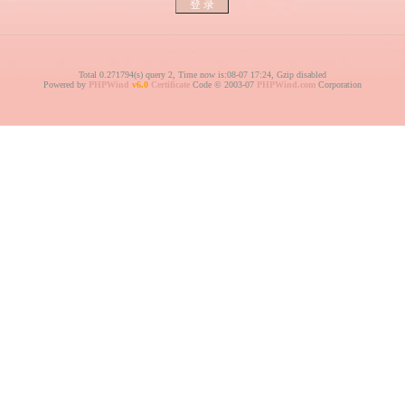
Total 0.271794(s) query 2, Time now is:08-07 17:24, Gzip disabled
Powered by
PHPWind
v6.0
Certificate
Code © 2003-07
PHPWind.com
Corporation