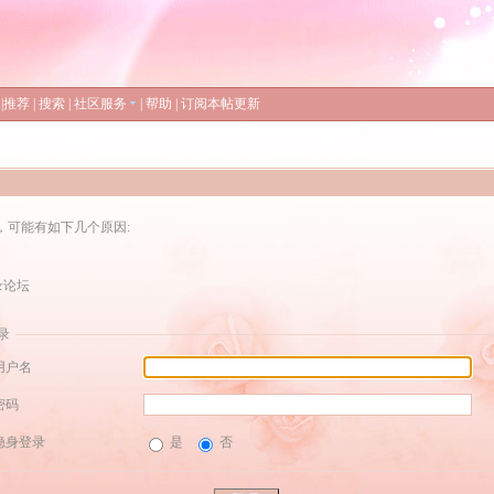
|
推荐
|
搜索
|
社区服务
|
帮助
|
订阅本帖更新
，可能有如下几个原因:
录论坛
录
用户名
密码
隐身登录
是
否