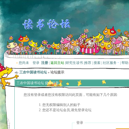
»
您尚未
登录
注册
|
返回主站
|
研究生读书
|
推荐
|
搜索
|
社区服务
|
帮助
三农中国读书论坛
» 论坛提示
三农中国读书论坛 提示信息
您没有登录或者您没有权限访问此页面，可能有如下几个原因:
您无权限编辑别人的贴子
您还不是论坛会员,请先登录论坛
登录