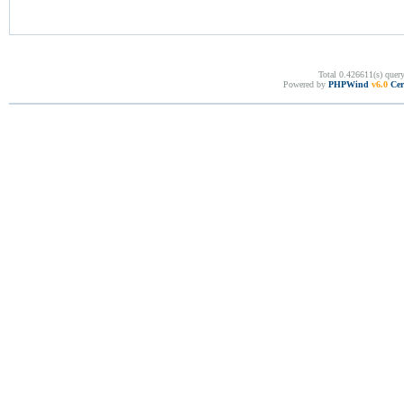
Total 0.426611(s) quer
Powered by
PHPWind
v6.0
Cer