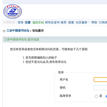
»
您尚未
登录
注册
|
返回主站
|
研究生读书
|
推荐
|
搜索
|
社区服务
|
帮助
|
订阅
三农中国读书论坛
» 论坛提示
三农中国读书论坛 提示信息
您没有登录或者您没有权限访问此页面，可能有如下几个原因:
您无权限编辑别人的贴子
您还不是论坛会员,请先登录论坛
登录
用户名
密码
隐身登录
是