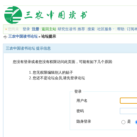
»
您尚未
登录
注册
|
返回主站
|
研究生读书
|
推荐
|
搜索
|
社区服务
|
帮助
|
订阅
三农中国读书论坛
» 论坛提示
三农中国读书论坛 提示信息
您没有登录或者您没有权限访问此页面，可能有如下几个原因:
您无权限编辑别人的贴子
您还不是论坛会员,请先登录论坛
登录
用户名
密码
隐身登录
是