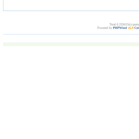
Total 0.235615(s) quer
Powered by
PHPWind
v6.0
Cer