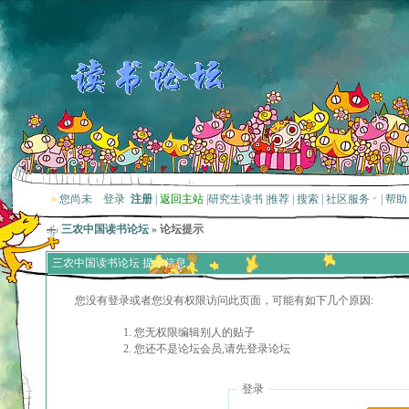
»
您尚未
登录
注册
|
返回主站
|
研究生读书
|
推荐
|
搜索
|
社区服务
|
帮助
三农中国读书论坛
» 论坛提示
三农中国读书论坛 提示信息
您没有登录或者您没有权限访问此页面，可能有如下几个原因:
您无权限编辑别人的贴子
您还不是论坛会员,请先登录论坛
登录