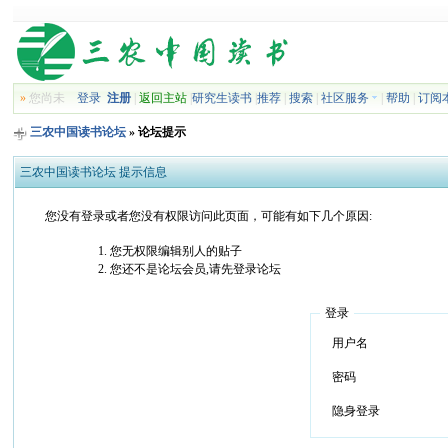
»
您尚未
登录
注册
|
返回主站
|
研究生读书
|
推荐
|
搜索
|
社区服务
|
帮助
|
订阅
三农中国读书论坛
» 论坛提示
三农中国读书论坛 提示信息
您没有登录或者您没有权限访问此页面，可能有如下几个原因:
您无权限编辑别人的贴子
您还不是论坛会员,请先登录论坛
登录
用户名
密码
隐身登录