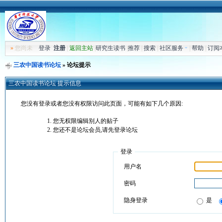
»
您尚未
登录
注册
|
返回主站
|
研究生读书
|
推荐
|
搜索
|
社区服务
|
帮助
|
订阅
三农中国读书论坛
» 论坛提示
三农中国读书论坛 提示信息
您没有登录或者您没有权限访问此页面，可能有如下几个原因:
您无权限编辑别人的贴子
您还不是论坛会员,请先登录论坛
登录
用户名
密码
隐身登录
是