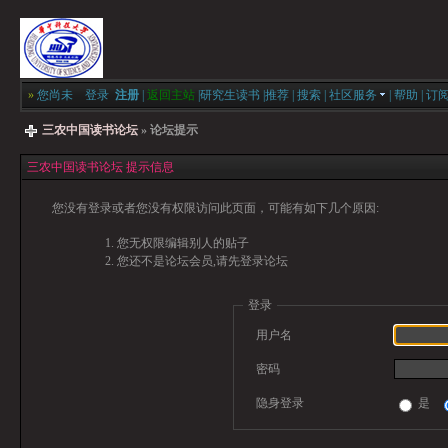
»
您尚未
登录
注册
|
返回主站
|
研究生读书
|
推荐
|
搜索
|
社区服务
|
帮助
|
订
三农中国读书论坛
» 论坛提示
三农中国读书论坛 提示信息
您没有登录或者您没有权限访问此页面，可能有如下几个原因:
您无权限编辑别人的贴子
您还不是论坛会员,请先登录论坛
登录
用户名
密码
隐身登录
是