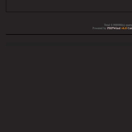
Total 0.998980(s) quer
Powered by
PHPWind
v6.0
Cer