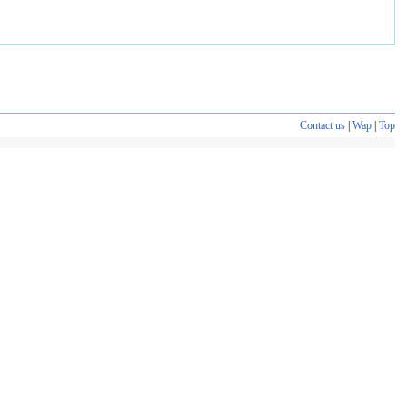
Contact us
|
Wap
|
Top