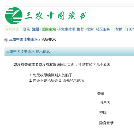
»
您尚未
登录
注册
|
返回主站
|
研究生读书
|
推荐
|
搜索
|
社区服务
|
帮助
|
订阅
三农中国读书论坛
» 论坛提示
三农中国读书论坛 提示信息
您没有登录或者您没有权限访问此页面，可能有如下几个原因:
您无权限编辑别人的贴子
您还不是论坛会员,请先登录论坛
登录
用户名
密码
隐身登录