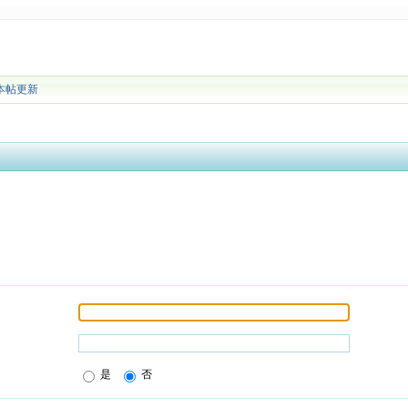
本帖更新
是
否