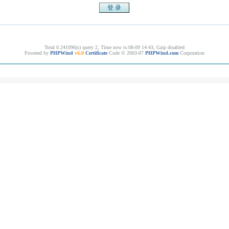
Total 0.241096(s) query 2, Time now is:08-09 14:43, Gzip disabled
Powered by
PHPWind
v6.0
Certificate
Code © 2003-07
PHPWind.com
Corporation