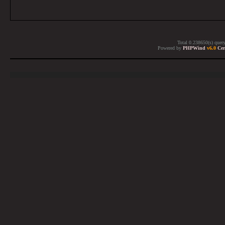
Total 0.238650(s) quer
Powered by
PHPWind
v6.0
Cer