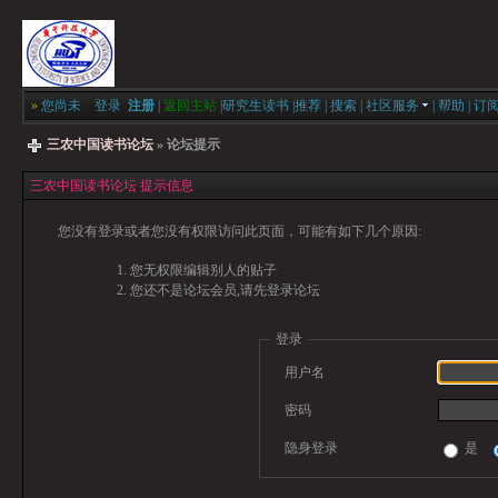
»
您尚未
登录
注册
|
返回主站
|
研究生读书
|
推荐
|
搜索
|
社区服务
|
帮助
|
订
三农中国读书论坛
» 论坛提示
三农中国读书论坛 提示信息
您没有登录或者您没有权限访问此页面，可能有如下几个原因:
您无权限编辑别人的贴子
您还不是论坛会员,请先登录论坛
登录
用户名
密码
隐身登录
是