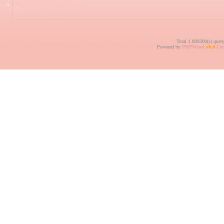
Total 1.899300(s) quer
Powered by
PHPWind
v6.0
Cer