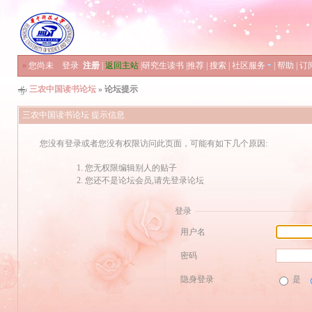
»
您尚未
登录
注册
|
返回主站
|
研究生读书
|
推荐
|
搜索
|
社区服务
|
帮助
|
订
三农中国读书论坛
» 论坛提示
三农中国读书论坛 提示信息
您没有登录或者您没有权限访问此页面，可能有如下几个原因:
您无权限编辑别人的贴子
您还不是论坛会员,请先登录论坛
登录
用户名
密码
隐身登录
是