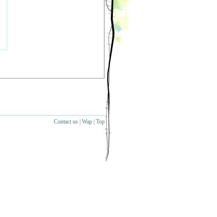
Contact us
|
Wap
|
Top