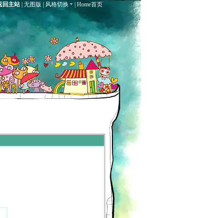
返回主站
|
无图版
|
风格切换
|
Home首页