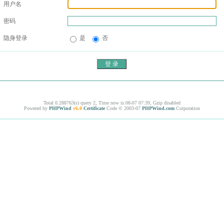
用户名
密码
隐身登录
是
否
Total 0.288763(s) query 2, Time now is:08-07 07:39, Gzip disabled
Powered by
PHPWind
v6.0
Certificate
Code © 2003-07
PHPWind.com
Corporation