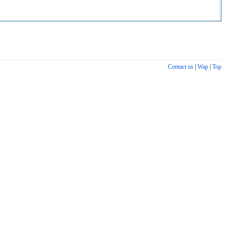
Contact us
|
Wap
|
Top