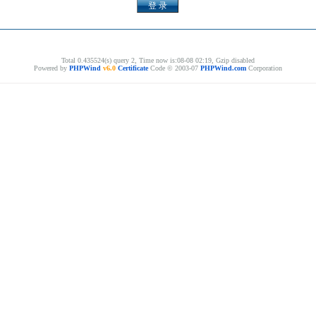
Total 0.435524(s) query 2, Time now is:08-08 02:19, Gzip disabled
Powered by
PHPWind
v6.0
Certificate
Code © 2003-07
PHPWind.com
Corporation