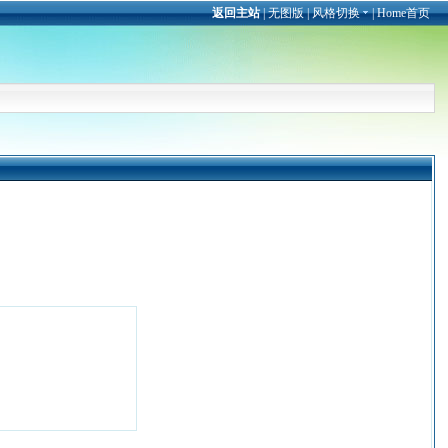
返回主站
|
无图版
|
风格切换
|
Home首页