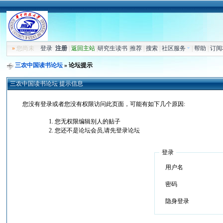
»
您尚未
登录
注册
|
返回主站
|
研究生读书
|
推荐
|
搜索
|
社区服务
|
帮助
|
订阅
三农中国读书论坛
» 论坛提示
三农中国读书论坛 提示信息
您没有登录或者您没有权限访问此页面，可能有如下几个原因:
您无权限编辑别人的贴子
您还不是论坛会员,请先登录论坛
登录
用户名
密码
隐身登录