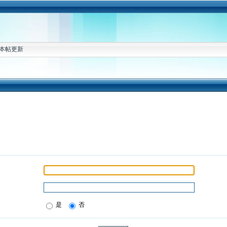
本帖更新
是
否