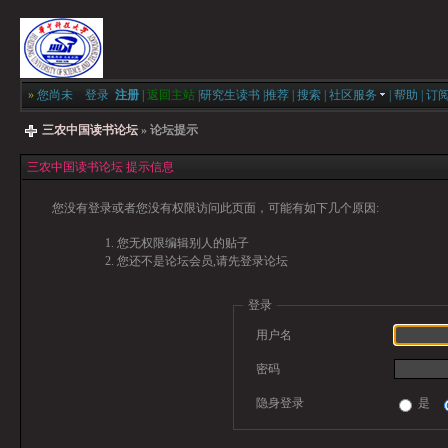
»
您尚未
登录
注册
|
返回主站
|
研究生读书
|
推荐
|
搜索
|
社区服务
|
帮助
|
订
三农中国读书论坛
» 论坛提示
三农中国读书论坛 提示信息
您没有登录或者您没有权限访问此页面，可能有如下几个原因:
您无权限编辑别人的贴子
您还不是论坛会员,请先登录论坛
登录
用户名
密码
隐身登录
是