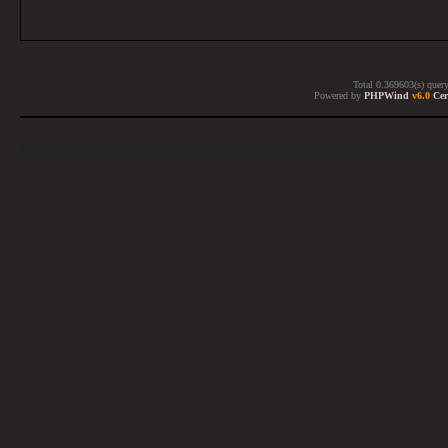
Total 0.369603(s) quer
Powered by
PHPWind
v6.0
Cer