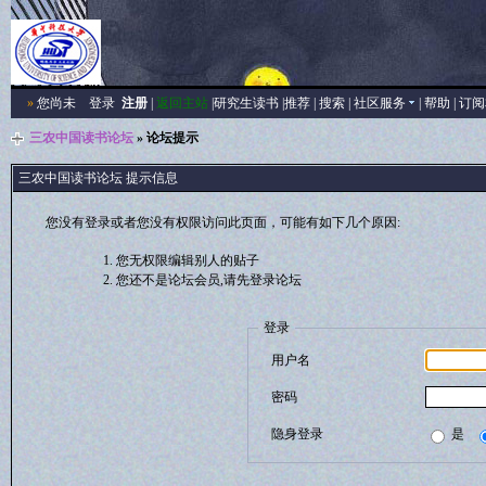
»
您尚未
登录
注册
|
返回主站
|
研究生读书
|
推荐
|
搜索
|
社区服务
|
帮助
|
订阅
三农中国读书论坛
» 论坛提示
三农中国读书论坛 提示信息
您没有登录或者您没有权限访问此页面，可能有如下几个原因:
您无权限编辑别人的贴子
您还不是论坛会员,请先登录论坛
登录
用户名
密码
隐身登录
是