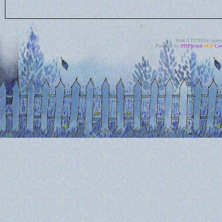
Total 0.217931(s) quer
Powered by
PHPWind
v6.0
Cer