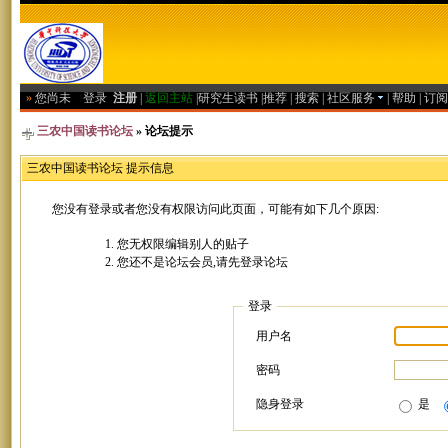
»
您尚未
登录
注册
|
返回主站
|
研究生读书
|
推荐
|
搜索
|
社区服务
|
帮助
|
订阅
三农中国读书论坛
» 论坛提示
三农中国读书论坛 提示信息
您没有登录或者您没有权限访问此页面，可能有如下几个原因:
您无权限编辑别人的贴子
您还不是论坛会员,请先登录论坛
登录
用户名
密码
隐身登录
是