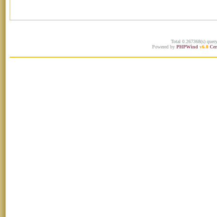
Total 0.267368(s) quer
Powered by
PHPWind
v6.0
Cer