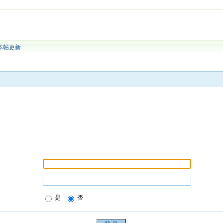
本帖更新
是
否