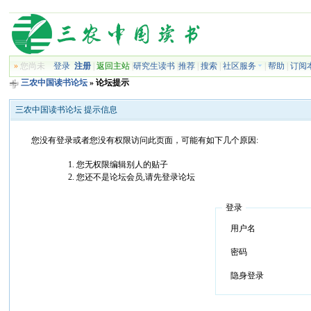
»
您尚未
登录
注册
|
返回主站
|
研究生读书
|
推荐
|
搜索
|
社区服务
|
帮助
|
订阅
三农中国读书论坛
» 论坛提示
三农中国读书论坛 提示信息
您没有登录或者您没有权限访问此页面，可能有如下几个原因:
您无权限编辑别人的贴子
您还不是论坛会员,请先登录论坛
登录
用户名
密码
隐身登录