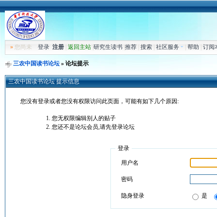
»
您尚未
登录
注册
|
返回主站
|
研究生读书
|
推荐
|
搜索
|
社区服务
|
帮助
|
订阅
三农中国读书论坛
» 论坛提示
三农中国读书论坛 提示信息
您没有登录或者您没有权限访问此页面，可能有如下几个原因:
您无权限编辑别人的贴子
您还不是论坛会员,请先登录论坛
登录
用户名
密码
隐身登录
是