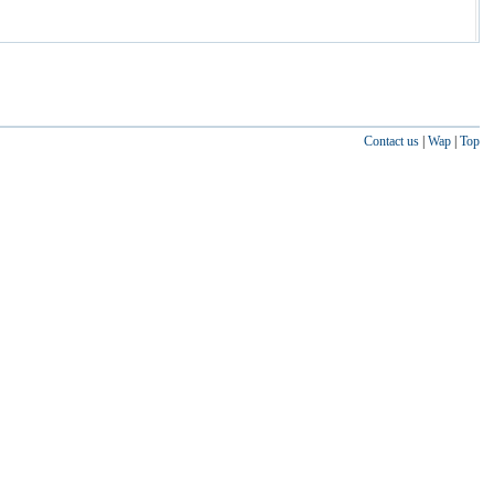
Contact us
|
Wap
|
Top