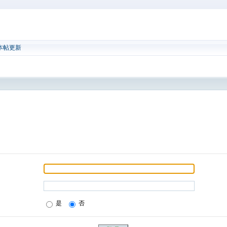
本帖更新
是
否