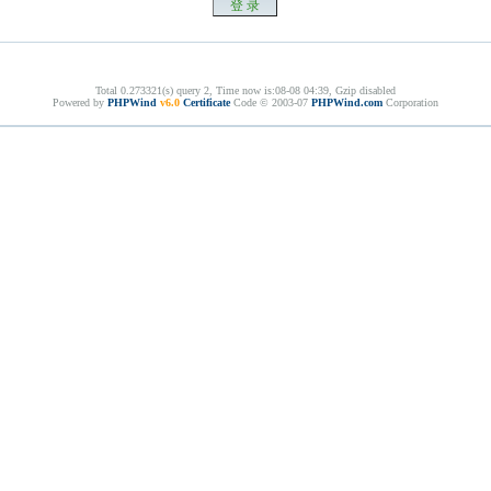
Total 0.273321(s) query 2, Time now is:08-08 04:39, Gzip disabled
Powered by
PHPWind
v6.0
Certificate
Code © 2003-07
PHPWind.com
Corporation