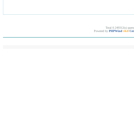
Total 0.249312(s) quer
Powered by
PHPWind
v6.0
Cer