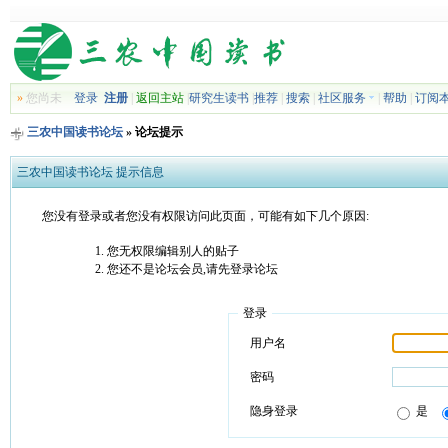
»
您尚未
登录
注册
|
返回主站
|
研究生读书
|
推荐
|
搜索
|
社区服务
|
帮助
|
订阅
三农中国读书论坛
» 论坛提示
三农中国读书论坛 提示信息
您没有登录或者您没有权限访问此页面，可能有如下几个原因:
您无权限编辑别人的贴子
您还不是论坛会员,请先登录论坛
登录
用户名
密码
隐身登录
是