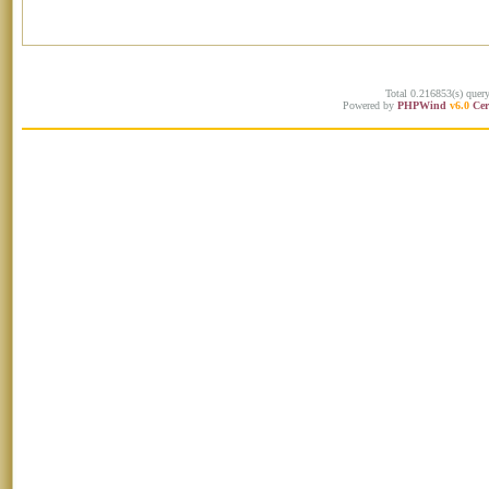
Total 0.216853(s) quer
Powered by
PHPWind
v6.0
Cer