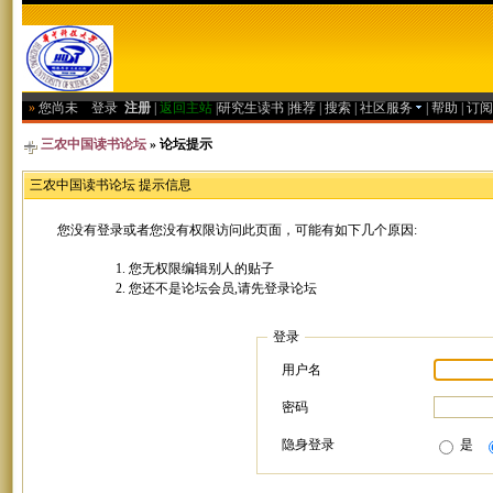
»
您尚未
登录
注册
|
返回主站
|
研究生读书
|
推荐
|
搜索
|
社区服务
|
帮助
|
订阅
三农中国读书论坛
» 论坛提示
三农中国读书论坛 提示信息
您没有登录或者您没有权限访问此页面，可能有如下几个原因:
您无权限编辑别人的贴子
您还不是论坛会员,请先登录论坛
登录
用户名
密码
隐身登录
是