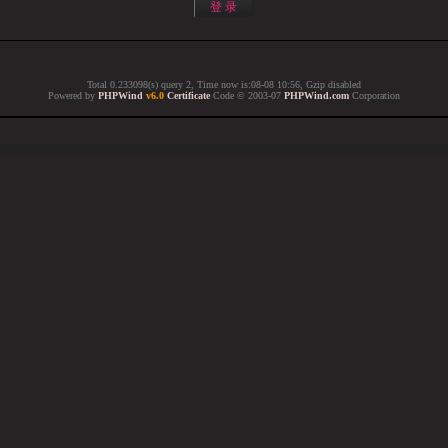
Total 0.233098(s) query 2, Time now is:08-08 10:56, Gzip disabled
Powered by
PHPWind
v6.0
Certificate
Code © 2003-07
PHPWind.com
Corporation