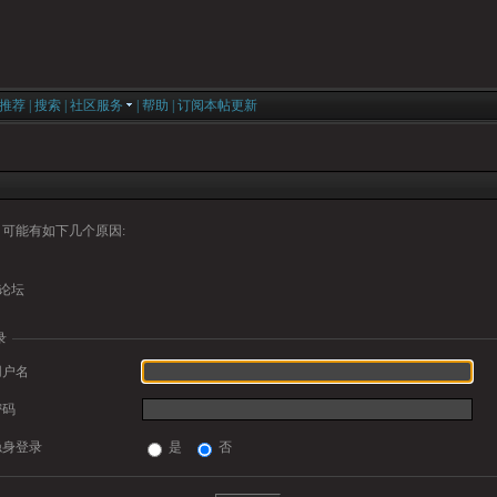
推荐
|
搜索
|
社区服务
|
帮助
|
订阅本帖更新
可能有如下几个原因:
论坛
录
用户名
密码
隐身登录
是
否