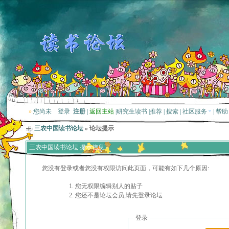
»
您尚未
登录
注册
|
返回主站
|
研究生读书
|
推荐
|
搜索
|
社区服务
|
帮助
三农中国读书论坛
» 论坛提示
三农中国读书论坛 提示信息
您没有登录或者您没有权限访问此页面，可能有如下几个原因:
您无权限编辑别人的贴子
您还不是论坛会员,请先登录论坛
登录