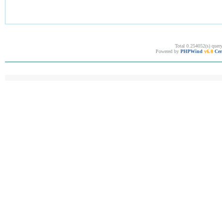
Total 0.254052(s) quer
Powered by
PHPWind
v6.0
Cer