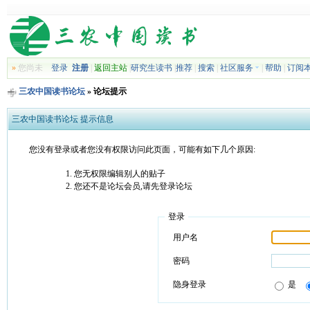
»
您尚未
登录
注册
|
返回主站
|
研究生读书
|
推荐
|
搜索
|
社区服务
|
帮助
|
订阅
三农中国读书论坛
» 论坛提示
三农中国读书论坛 提示信息
您没有登录或者您没有权限访问此页面，可能有如下几个原因:
您无权限编辑别人的贴子
您还不是论坛会员,请先登录论坛
登录
用户名
密码
隐身登录
是