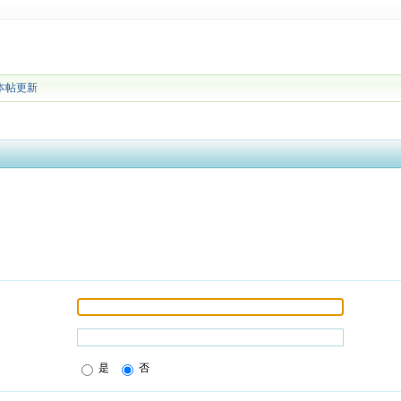
本帖更新
是
否