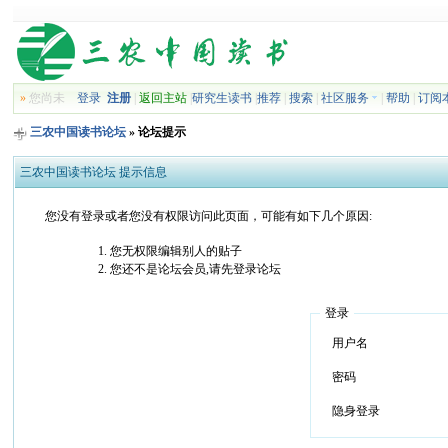
»
您尚未
登录
注册
|
返回主站
|
研究生读书
|
推荐
|
搜索
|
社区服务
|
帮助
|
订阅
三农中国读书论坛
» 论坛提示
三农中国读书论坛 提示信息
您没有登录或者您没有权限访问此页面，可能有如下几个原因:
您无权限编辑别人的贴子
您还不是论坛会员,请先登录论坛
登录
用户名
密码
隐身登录