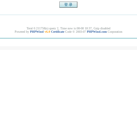
Total 0.211758(s) query 2, Time now is:08-08 18:37, Gzip disabled
Powered by
PHPWind
v6.0
Certificate
Code © 2003-07
PHPWind.com
Corporation