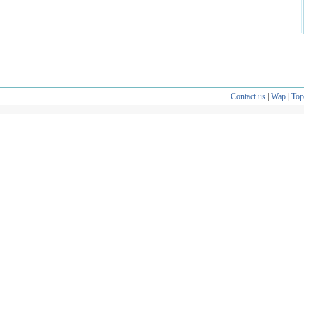
Contact us
|
Wap
|
Top