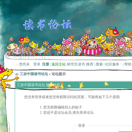
»
您尚未
登录
注册
|
返回主站
|
研究生读书
|
推荐
|
搜索
|
社区服务
|
帮助
三农中国读书论坛
» 论坛提示
三农中国读书论坛 提示信息
您没有登录或者您没有权限访问此页面，可能有如下几个原因:
您无权限编辑别人的贴子
您还不是论坛会员,请先登录论坛
登录