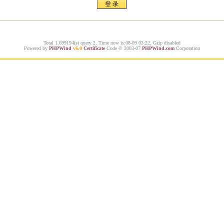
Total 1.699194(s) query 2, Time now is:08-09 03:22, Gzip disabled
Powered by
PHPWind
v6.0
Certificate
Code © 2003-07
PHPWind.com
Corporation