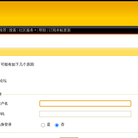
推荐
|
搜索
|
社区服务
|
帮助
|
订阅本帖更新
可能有如下几个原因:
论坛
录
用户名
密码
隐身登录
是
否