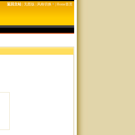
返回主站
|
无图版
|
风格切换
|
Home首页