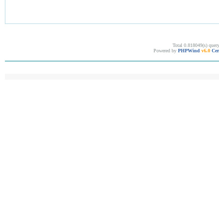
Total 0.818049(s) quer
Powered by
PHPWind
v6.0
Cer