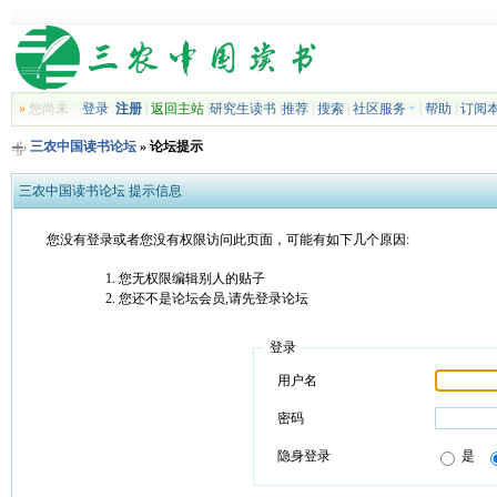
»
您尚未
登录
注册
|
返回主站
|
研究生读书
|
推荐
|
搜索
|
社区服务
|
帮助
|
订阅
三农中国读书论坛
» 论坛提示
三农中国读书论坛 提示信息
您没有登录或者您没有权限访问此页面，可能有如下几个原因:
您无权限编辑别人的贴子
您还不是论坛会员,请先登录论坛
登录
用户名
密码
隐身登录
是