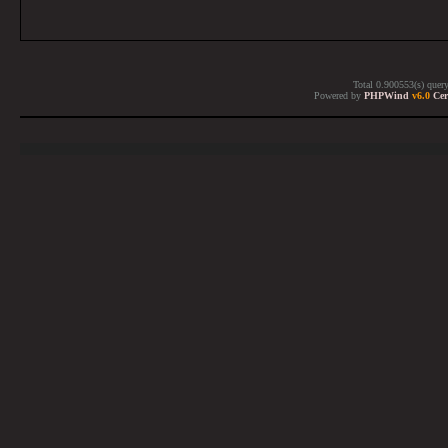
Total 0.900553(s) quer
Powered by
PHPWind
v6.0
Cer