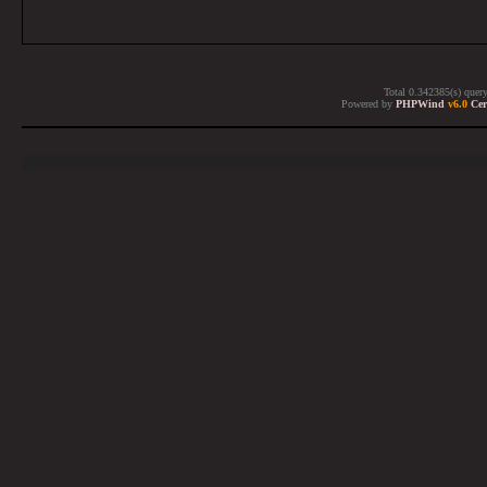
Total 0.342385(s) quer
Powered by
PHPWind
v6.0
Cer