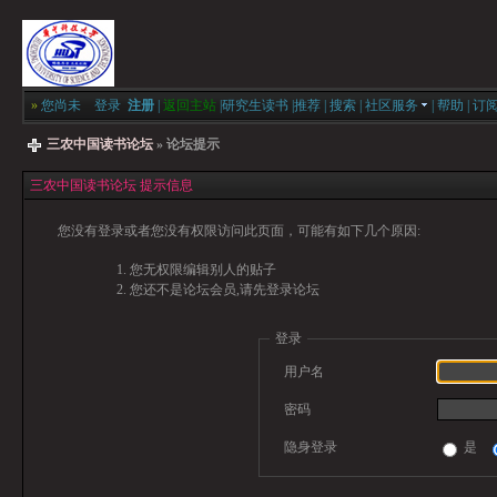
»
您尚未
登录
注册
|
返回主站
|
研究生读书
|
推荐
|
搜索
|
社区服务
|
帮助
|
订
三农中国读书论坛
» 论坛提示
三农中国读书论坛 提示信息
您没有登录或者您没有权限访问此页面，可能有如下几个原因:
您无权限编辑别人的贴子
您还不是论坛会员,请先登录论坛
登录
用户名
密码
隐身登录
是