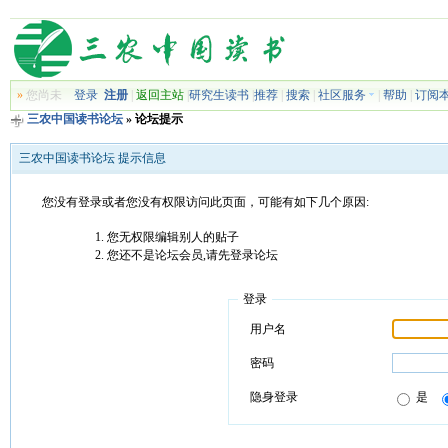
»
您尚未
登录
注册
|
返回主站
|
研究生读书
|
推荐
|
搜索
|
社区服务
|
帮助
|
订阅
三农中国读书论坛
» 论坛提示
三农中国读书论坛 提示信息
您没有登录或者您没有权限访问此页面，可能有如下几个原因:
您无权限编辑别人的贴子
您还不是论坛会员,请先登录论坛
登录
用户名
密码
隐身登录
是