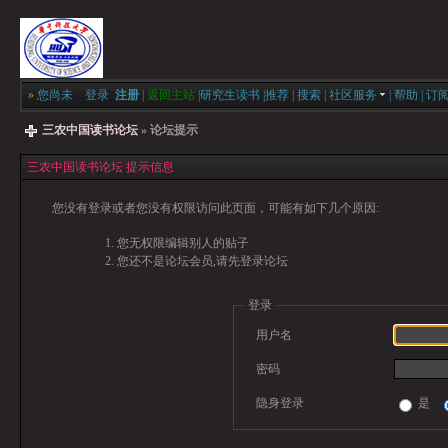
»
您尚未
登录
注册
|
返回主站
|
研究生读书
|
推荐
|
搜索
|
社区服务
|
帮助
|
订
三农中国读书论坛
» 论坛提示
三农中国读书论坛 提示信息
您没有登录或者您没有权限访问此页面，可能有如下几个原因:
您无权限编辑别人的贴子
您还不是论坛会员,请先登录论坛
登录
用户名
密码
隐身登录
是