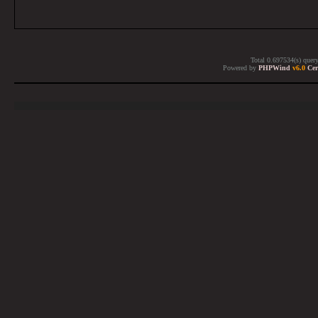
Total 0.697534(s) quer
Powered by
PHPWind
v6.0
Cer