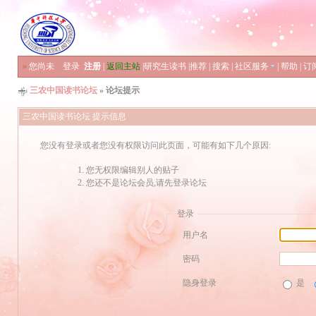
»
您尚未
登录
注册
|
返回主站
|
研究生读书
|
推荐
|
搜索
|
社区服务
|
帮助
|
订
三农中国读书论坛
» 论坛提示
三农中国读书论坛 提示信息
您没有登录或者您没有权限访问此页面，可能有如下几个原因:
您无权限编辑别人的贴子
您还不是论坛会员,请先登录论坛
登录
用户名
密码
隐身登录
是