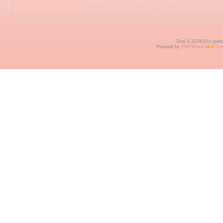
Total 0.225432(s) quer
Powered by
PHPWind
v6.0
Cer