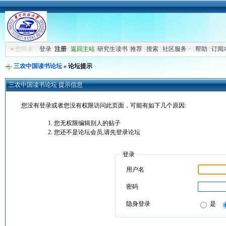
»
您尚未
登录
注册
|
返回主站
|
研究生读书
|
推荐
|
搜索
|
社区服务
|
帮助
|
订阅
三农中国读书论坛
» 论坛提示
三农中国读书论坛 提示信息
您没有登录或者您没有权限访问此页面，可能有如下几个原因:
您无权限编辑别人的贴子
您还不是论坛会员,请先登录论坛
登录
用户名
密码
隐身登录
是