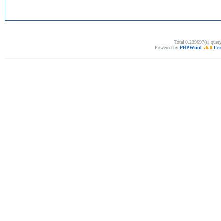
Total 0.239697(s) quer
Powered by
PHPWind
v6.0
Cer