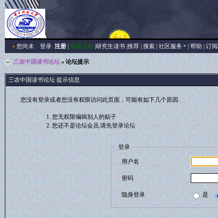
»
您尚未
登录
注册
|
返回主站
|
研究生读书
|
推荐
|
搜索
|
社区服务
|
帮助
|
订阅
三农中国读书论坛
» 论坛提示
三农中国读书论坛 提示信息
您没有登录或者您没有权限访问此页面，可能有如下几个原因:
您无权限编辑别人的贴子
您还不是论坛会员,请先登录论坛
登录
用户名
密码
隐身登录
是