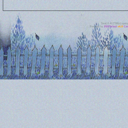
Total 0.412788(s) quer
Powered by
PHPWind
v6.0
Cer