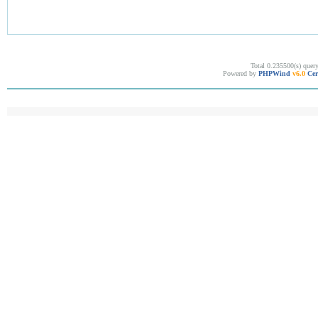
Total 0.235500(s) quer
Powered by
PHPWind
v6.0
Cer