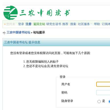
»
您尚未
登录
注册
|
返回主站
|
研究生读书
|
推荐
|
搜索
|
社区服务
|
帮助
|
订阅
三农中国读书论坛
» 论坛提示
三农中国读书论坛 提示信息
您没有登录或者您没有权限访问此页面，可能有如下几个原因:
您无权限编辑别人的贴子
您还不是论坛会员,请先登录论坛
登录
用户名
密码
隐身登录
是