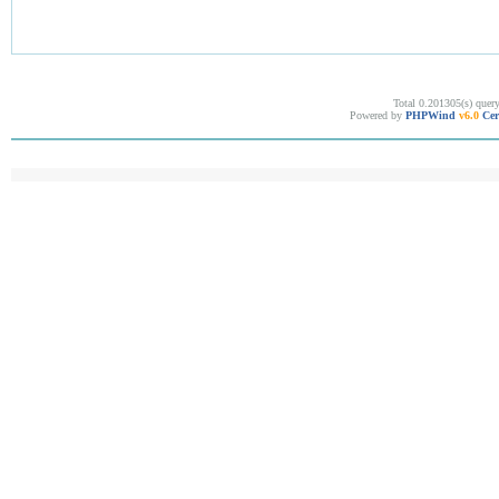
Total 0.201305(s) quer
Powered by
PHPWind
v6.0
Cer