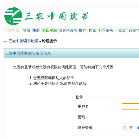
»
您尚未
登录
注册
|
返回主站
|
研究生读书
|
推荐
|
搜索
|
社区服务
|
帮助
|
订阅
三农中国读书论坛
» 论坛提示
三农中国读书论坛 提示信息
您没有登录或者您没有权限访问此页面，可能有如下几个原因:
您无权限编辑别人的贴子
您还不是论坛会员,请先登录论坛
登录
用户名
密码
隐身登录
是