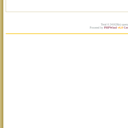
Total 0.241628(s) quer
Powered by
PHPWind
v6.0
Cer