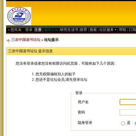
»
您尚未
登录
注册
|
返回主站
|
研究生读书
|
推荐
|
搜索
|
社区服务
|
帮助
|
订阅
三农中国读书论坛
» 论坛提示
三农中国读书论坛 提示信息
您没有登录或者您没有权限访问此页面，可能有如下几个原因:
您无权限编辑别人的贴子
您还不是论坛会员,请先登录论坛
登录
用户名
密码
隐身登录
是