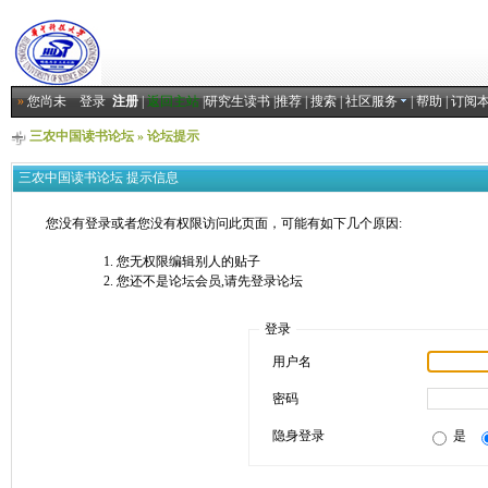
»
您尚未
登录
注册
|
返回主站
|
研究生读书
|
推荐
|
搜索
|
社区服务
|
帮助
|
订阅
三农中国读书论坛
» 论坛提示
三农中国读书论坛 提示信息
您没有登录或者您没有权限访问此页面，可能有如下几个原因:
您无权限编辑别人的贴子
您还不是论坛会员,请先登录论坛
登录
用户名
密码
隐身登录
是