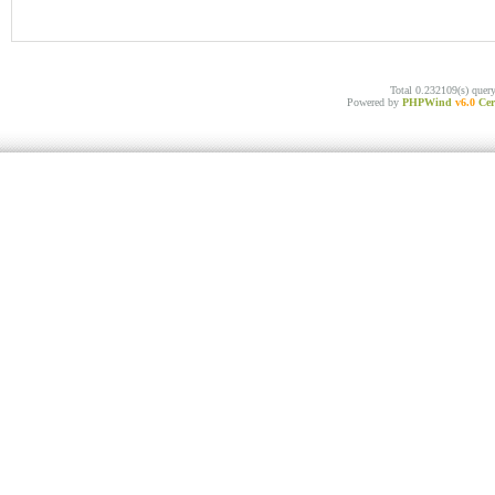
Total 0.232109(s) quer
Powered by
PHPWind
v6.0
Cer