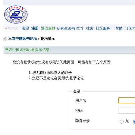
»
您尚未
登录
注册
|
返回主站
|
研究生读书
|
推荐
|
搜索
|
社区服务
|
帮助
|
订阅
三农中国读书论坛
» 论坛提示
三农中国读书论坛 提示信息
您没有登录或者您没有权限访问此页面，可能有如下几个原因:
您无权限编辑别人的贴子
您还不是论坛会员,请先登录论坛
登录
用户名
密码
隐身登录
是