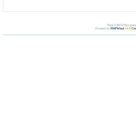
Total 0.897479(s) quer
Powered by
PHPWind
v6.0
Cer