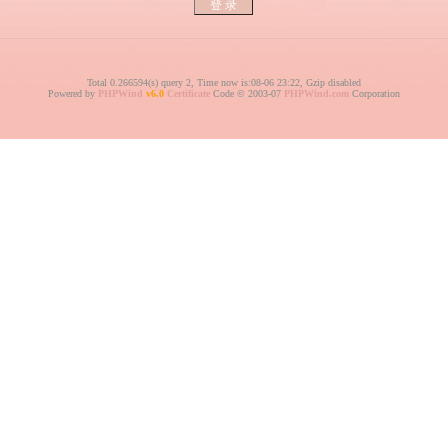
Total 0.266594(s) query 2, Time now is:08-06 23:22, Gzip disabled
Powered by
PHPWind
v6.0
Certificate
Code © 2003-07
PHPWind.com
Corporation