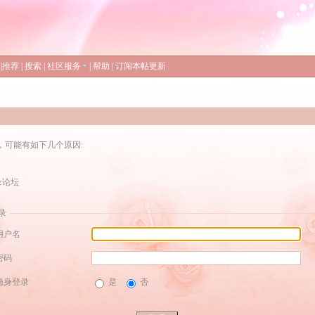
|
推荐
|
搜索
|
社区服务
|
帮助
|
订阅本帖更新
，可能有如下几个原因:
录论坛
录
用户名
密码
隐身登录
是
否