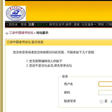
»
您尚未
登录
注册
|
返回主站
|
研究生读书
|
推荐
|
搜索
|
社区服务
|
帮助
|
订阅
三农中国读书论坛
» 论坛提示
三农中国读书论坛 提示信息
您没有登录或者您没有权限访问此页面，可能有如下几个原因:
您无权限编辑别人的贴子
您还不是论坛会员,请先登录论坛
登录
用户名
密码
隐身登录
是