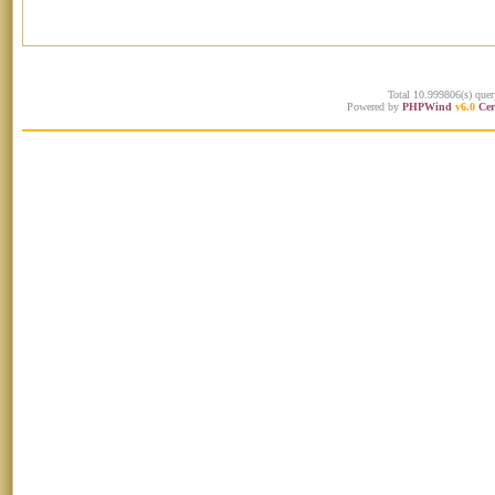
Total 10.999806(s) quer
Powered by
PHPWind
v6.0
Cer